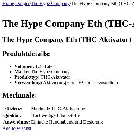
Home
/
Dünger
/
The Hype Company
/
The Hype Company Eth (THC-Ak
The Hype Company Eth (THC-Ak
The Hype Company Eth (THC-Aktivator) 
Produktdetails:
Volumen:
1,25 Liter
Marke:
The Hype Company
Produkttyp:
THC-Aktivator
Verwendung:
Aktivierung von THC in Lebensmitteln
Merkmale:
Effizienz:
Maximale THC-Aktivierung
Qualität:
Hochwertige Inhaltsstoffe
Anwendung:
Einfache Handhabung und Dosierung
Add to wishlist