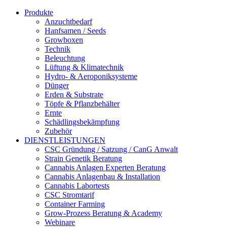
Produkte
Anzuchtbedarf
Hanfsamen / Seeds
Growboxen
Technik
Beleuchtung
Lüftung & Klimatechnik
Hydro- & Aeroponiksysteme
Dünger
Erden & Substrate
Töpfe & Pflanzbehälter
Ernte
Schädlingsbekämpfung
Zubehör
DIENSTLEISTUNGEN
CSC Gründung / Satzung / CanG Anwalt
Strain Genetik Beratung
Cannabis Anlagen Experten Beratung
Cannabis Anlagenbau & Installation
Cannabis Labortests
CSC Stromtarif
Container Farming
Grow-Prozess Beratung & Academy
Webinare