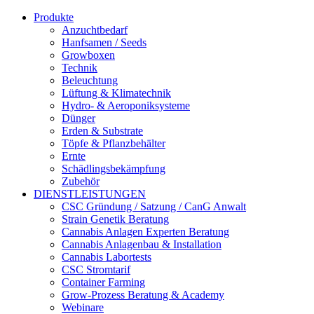
Produkte
Anzuchtbedarf
Hanfsamen / Seeds
Growboxen
Technik
Beleuchtung
Lüftung & Klimatechnik
Hydro- & Aeroponiksysteme
Dünger
Erden & Substrate
Töpfe & Pflanzbehälter
Ernte
Schädlingsbekämpfung
Zubehör
DIENSTLEISTUNGEN
CSC Gründung / Satzung / CanG Anwalt
Strain Genetik Beratung
Cannabis Anlagen Experten Beratung
Cannabis Anlagenbau & Installation
Cannabis Labortests
CSC Stromtarif
Container Farming
Grow-Prozess Beratung & Academy
Webinare