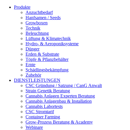
Produkte
Anzuchtbedarf
Hanfsamen / Seeds
Growboxen
Technik
Beleuchtung
Lüftung & Klimatechnik
Hydro- & Aeroponiksysteme
Dünger
Erden & Substrate
Töpfe & Pflanzbehälter
Ernte
Schädlingsbekämpfung
Zubehör
DIENSTLEISTUNGEN
CSC Gründung / Satzung / CanG Anwalt
Strain Genetik Beratung
Cannabis Anlagen Experten Beratung
Cannabis Anlagenbau & Installation
Cannabis Labortests
CSC Stromtarif
Container Farming
Grow-Prozess Beratung & Academy
Webinare