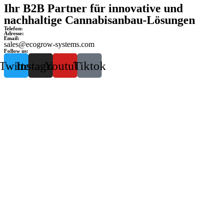
Ihr B2B Partner für innovative und
nachhaltige Cannabisanbau-Lösungen
Telefon:
Adresse:
Email:
sales@ecogrow-systems.com
Follow us:
Twitter
Instagram
Youtube
Tiktok