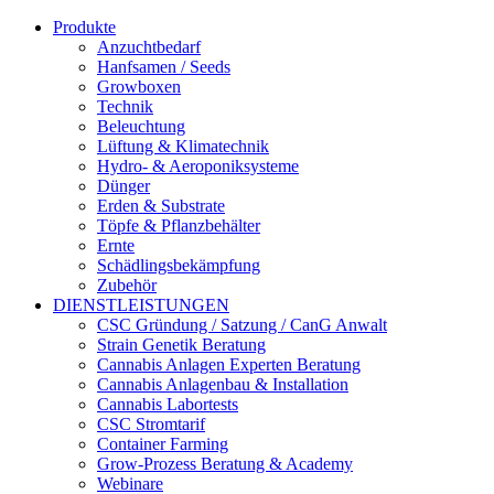
Produkte
Anzuchtbedarf
Hanfsamen / Seeds
Growboxen
Technik
Beleuchtung
Lüftung & Klimatechnik
Hydro- & Aeroponiksysteme
Dünger
Erden & Substrate
Töpfe & Pflanzbehälter
Ernte
Schädlingsbekämpfung
Zubehör
DIENSTLEISTUNGEN
CSC Gründung / Satzung / CanG Anwalt
Strain Genetik Beratung
Cannabis Anlagen Experten Beratung
Cannabis Anlagenbau & Installation
Cannabis Labortests
CSC Stromtarif
Container Farming
Grow-Prozess Beratung & Academy
Webinare