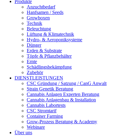
Produkte
Anzuchtbedarf
Hanfsamen / Seeds
Growboxen
Technik
Beleuchtung
Lüftung & Klimatechnik
Hydro- & Aeroponiksysteme
Dünger
Erden & Substrate
Töpfe & Pflanzbehälter
Ernte
Schädlingsbekämpfung
Zubehör
DIENSTLEISTUNGEN
CSC Gründung / Satzung / CanG Anwalt
Strain Genetik Beratung
Cannabis Anlagen Experten Beratung
Cannabis Anlagenbau & Installation
Cannabis Labortests
CSC Stromtarif
Container Farming
Grow-Prozess Beratung & Academy
Webinare
Über uns