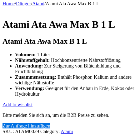
Home
/
Dünger
/
Atami
/
Atami Ata Awa Max B 1 L
Atami Ata Awa Max B 1 L
Atami Ata Awa Max B 1 L
Volumen:
1 Liter
Nährstoffgehalt:
Hochkonzentrierte Nährstofflösung
Anwendung:
Zur Steigerung von Blütenbildung und
Fruchtbildung
Zusammensetzung:
Enthält Phosphor, Kalium und andere
wichtige Nährstoffe
Verwendung:
Geeignet für den Anbau in Erde, Kokos oder
Hydrokultur
Add to wishlist
Bitte melden Sie sich an, um die B2B Preise zu sehen.
Zur Anfrage hinzufügen
SKU:
ATAM0029
Category:
Atami