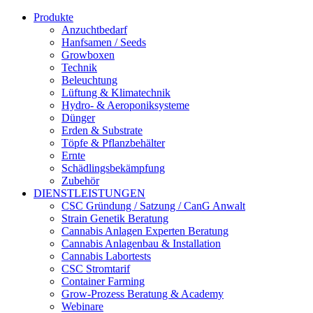
Produkte
Anzuchtbedarf
Hanfsamen / Seeds
Growboxen
Technik
Beleuchtung
Lüftung & Klimatechnik
Hydro- & Aeroponiksysteme
Dünger
Erden & Substrate
Töpfe & Pflanzbehälter
Ernte
Schädlingsbekämpfung
Zubehör
DIENSTLEISTUNGEN
CSC Gründung / Satzung / CanG Anwalt
Strain Genetik Beratung
Cannabis Anlagen Experten Beratung
Cannabis Anlagenbau & Installation
Cannabis Labortests
CSC Stromtarif
Container Farming
Grow-Prozess Beratung & Academy
Webinare