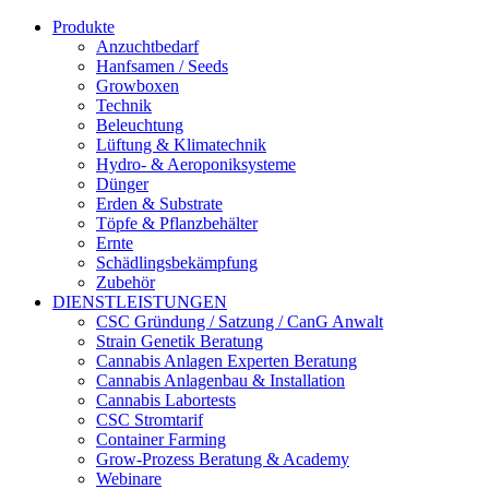
Produkte
Anzuchtbedarf
Hanfsamen / Seeds
Growboxen
Technik
Beleuchtung
Lüftung & Klimatechnik
Hydro- & Aeroponiksysteme
Dünger
Erden & Substrate
Töpfe & Pflanzbehälter
Ernte
Schädlingsbekämpfung
Zubehör
DIENSTLEISTUNGEN
CSC Gründung / Satzung / CanG Anwalt
Strain Genetik Beratung
Cannabis Anlagen Experten Beratung
Cannabis Anlagenbau & Installation
Cannabis Labortests
CSC Stromtarif
Container Farming
Grow-Prozess Beratung & Academy
Webinare