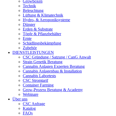
Growboxen
Technik
Beleuchtung
Lüftung & Klimatechnik
Hydro- & Aeroponiksysteme
Dünger
Erden & Substrate
Töpfe & Pflanzbehälter
Ernte
Schädlingsbekämpfung
Zubehör
DIENSTLEISTUNGEN
CSC Gründung / Satzung / CanG Anwalt
Strain Genetik Beratung
Cannabis Anlagen Experten Beratung
Cannabis Anlagenbau & Installation
Cannabis Labortests
CSC Stromtarif
Container Farming
Grow-Prozess Beratung & Academy
Webinare
Über uns
CSC Anfrage
Katalog
FAQs