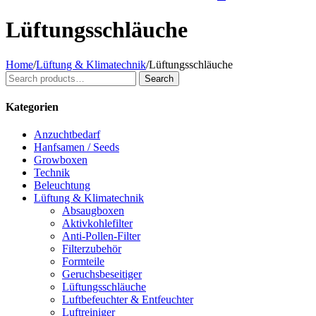
Lüftungsschläuche
Home
/
Lüftung & Klimatechnik
/
Lüftungsschläuche
Search
Search
for:
Kategorien
Anzuchtbedarf
Hanfsamen / Seeds
Growboxen
Technik
Beleuchtung
Lüftung & Klimatechnik
Absaugboxen
Aktivkohlefilter
Anti-Pollen-Filter
Filterzubehör
Formteile
Geruchsbeseitiger
Lüftungsschläuche
Luftbefeuchter & Entfeuchter
Luftreiniger