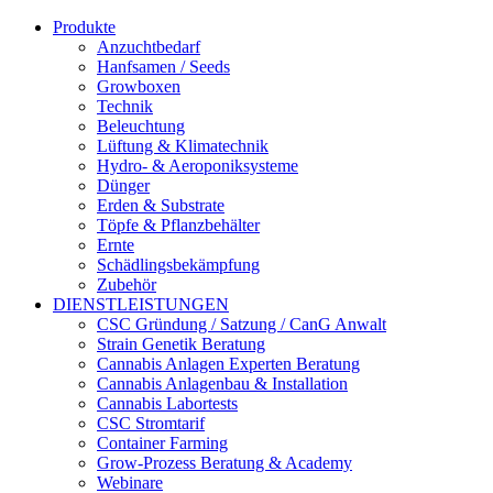
Produkte
Anzuchtbedarf
Hanfsamen / Seeds
Growboxen
Technik
Beleuchtung
Lüftung & Klimatechnik
Hydro- & Aeroponiksysteme
Dünger
Erden & Substrate
Töpfe & Pflanzbehälter
Ernte
Schädlingsbekämpfung
Zubehör
DIENSTLEISTUNGEN
CSC Gründung / Satzung / CanG Anwalt
Strain Genetik Beratung
Cannabis Anlagen Experten Beratung
Cannabis Anlagenbau & Installation
Cannabis Labortests
CSC Stromtarif
Container Farming
Grow-Prozess Beratung & Academy
Webinare