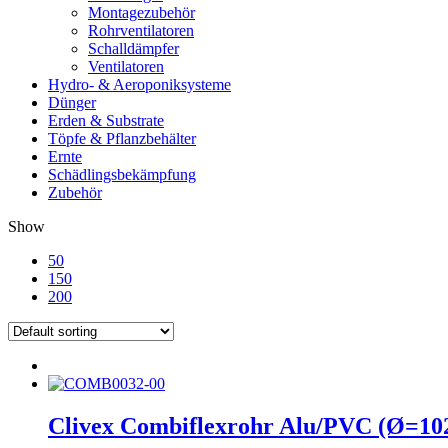
Montagezubehör
Rohrventilatoren
Schalldämpfer
Ventilatoren
Hydro- & Aeroponiksysteme
Dünger
Erden & Substrate
Töpfe & Pflanzbehälter
Ernte
Schädlingsbekämpfung
Zubehör
Show
50
150
200
Clivex Combiflexrohr Alu/PVC (Ø=1