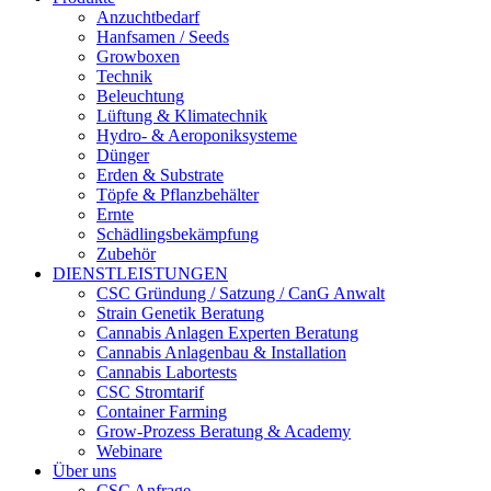
Anzuchtbedarf
Hanfsamen / Seeds
Growboxen
Technik
Beleuchtung
Lüftung & Klimatechnik
Hydro- & Aeroponiksysteme
Dünger
Erden & Substrate
Töpfe & Pflanzbehälter
Ernte
Schädlingsbekämpfung
Zubehör
DIENSTLEISTUNGEN
CSC Gründung / Satzung / CanG Anwalt
Strain Genetik Beratung
Cannabis Anlagen Experten Beratung
Cannabis Anlagenbau & Installation
Cannabis Labortests
CSC Stromtarif
Container Farming
Grow-Prozess Beratung & Academy
Webinare
Über uns
CSC Anfrage