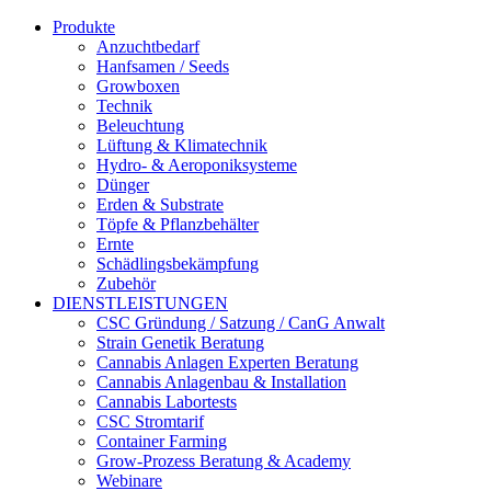
Produkte
Anzuchtbedarf
Hanfsamen / Seeds
Growboxen
Technik
Beleuchtung
Lüftung & Klimatechnik
Hydro- & Aeroponiksysteme
Dünger
Erden & Substrate
Töpfe & Pflanzbehälter
Ernte
Schädlingsbekämpfung
Zubehör
DIENSTLEISTUNGEN
CSC Gründung / Satzung / CanG Anwalt
Strain Genetik Beratung
Cannabis Anlagen Experten Beratung
Cannabis Anlagenbau & Installation
Cannabis Labortests
CSC Stromtarif
Container Farming
Grow-Prozess Beratung & Academy
Webinare