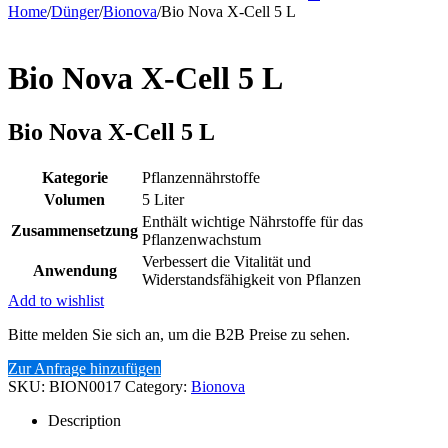
Home
/
Dünger
/
Bionova
/
Bio Nova X-Cell 5 L
Bio Nova X-Cell 5 L
Bio Nova X-Cell 5 L
Kategorie
Pflanzennährstoffe
Volumen
5 Liter
Enthält wichtige Nährstoffe für das
Zusammensetzung
Pflanzenwachstum
Verbessert die Vitalität und
Anwendung
Widerstandsfähigkeit von Pflanzen
Add to wishlist
Bitte melden Sie sich an, um die B2B Preise zu sehen.
Zur Anfrage hinzufügen
SKU:
BION0017
Category:
Bionova
Description