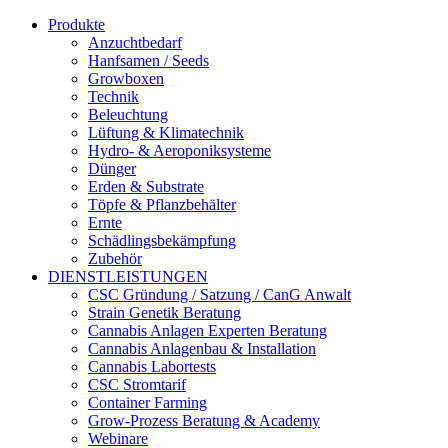
Produkte
Anzuchtbedarf
Hanfsamen / Seeds
Growboxen
Technik
Beleuchtung
Lüftung & Klimatechnik
Hydro- & Aeroponiksysteme
Dünger
Erden & Substrate
Töpfe & Pflanzbehälter
Ernte
Schädlingsbekämpfung
Zubehör
DIENSTLEISTUNGEN
CSC Gründung / Satzung / CanG Anwalt
Strain Genetik Beratung
Cannabis Anlagen Experten Beratung
Cannabis Anlagenbau & Installation
Cannabis Labortests
CSC Stromtarif
Container Farming
Grow-Prozess Beratung & Academy
Webinare