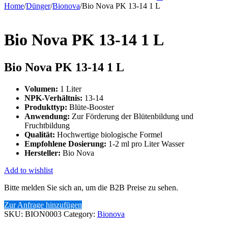
Home
/
Dünger
/
Bionova
/
Bio Nova PK 13-14 1 L
Bio Nova PK 13-14 1 L
Bio Nova PK 13-14 1 L
Volumen:
1 Liter
NPK-Verhältnis:
13-14
Produkttyp:
Blüte-Booster
Anwendung:
Zur Förderung der Blütenbildung und
Fruchtbildung
Qualität:
Hochwertige biologische Formel
Empfohlene Dosierung:
1-2 ml pro Liter Wasser
Hersteller:
Bio Nova
Add to wishlist
Bitte melden Sie sich an, um die B2B Preise zu sehen.
Zur Anfrage hinzufügen
SKU:
BION0003
Category:
Bionova