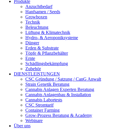
Produkte
Anzuchtbedarf
Hanfsamen / Seeds
Growboxen
Technik
Beleuchtung
Lüftung & Klimatechnik
Hydro- & Aeroponiksysteme
Dünger
Erden & Substrate
Töpfe & Pflanzbehälter
Ernte
Schädlingsbekämpfung
Zubehör
DIENSTLEISTUNGEN
CSC Gründung / Satzung / CanG Anwalt
Strain Genetik Beratung
Cannabis Anlagen Experten Beratung
Cannabis Anlagenbau & Installation
Cannabis Labortests
CSC Stromtarif
Container Farming
Grow-Prozess Beratung & Academy
Webinare
Über uns