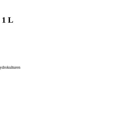
 1 L
ydrokulturen