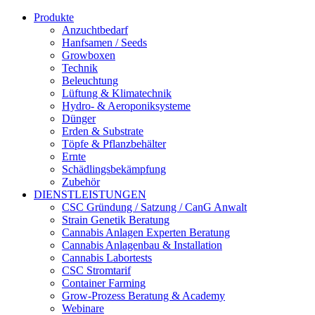
Produkte
Anzuchtbedarf
Hanfsamen / Seeds
Growboxen
Technik
Beleuchtung
Lüftung & Klimatechnik
Hydro- & Aeroponiksysteme
Dünger
Erden & Substrate
Töpfe & Pflanzbehälter
Ernte
Schädlingsbekämpfung
Zubehör
DIENSTLEISTUNGEN
CSC Gründung / Satzung / CanG Anwalt
Strain Genetik Beratung
Cannabis Anlagen Experten Beratung
Cannabis Anlagenbau & Installation
Cannabis Labortests
CSC Stromtarif
Container Farming
Grow-Prozess Beratung & Academy
Webinare