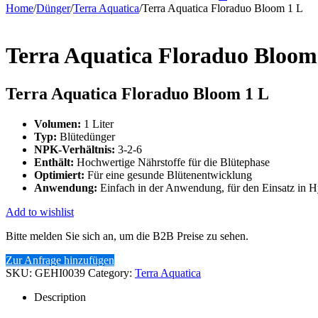
Home
/
Dünger
/
Terra Aquatica
/
Terra Aquatica Floraduo Bloom 1 L
Terra Aquatica Floraduo Bloom
Terra Aquatica Floraduo Bloom 1 L
Volumen:
1 Liter
Typ:
Blütedünger
NPK-Verhältnis:
3-2-6
Enthält:
Hochwertige Nährstoffe für die Blütephase
Optimiert:
Für eine gesunde Blütenentwicklung
Anwendung:
Einfach in der Anwendung, für den Einsatz in H
Add to wishlist
Bitte melden Sie sich an, um die B2B Preise zu sehen.
Zur Anfrage hinzufügen
SKU:
GEHI0039
Category:
Terra Aquatica
Description