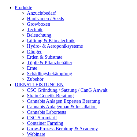
Produkte
Anzuchtbedarf
Hanfsamen / Seeds
Growboxen
Technik
Beleuchtung
Lüftung & Klimatechnik
Hydro- & Aeroponiksysteme
Dünger
Erden & Substrate
Töpfe & Pflanzbehälter
Ernte
Schädlingsbekämpfung
Zubehör
DIENSTLEISTUNGEN
CSC Gründung / Satzung / CanG Anwalt
Strain Genetik Beratung
Cannabis Anlagen Experten Beratung
Cannabis Anlagenbau & Installation
Cannabis Labortests
CSC Stromtarif
Container Farming
Grow-Prozess Beratung & Academy
Webinare