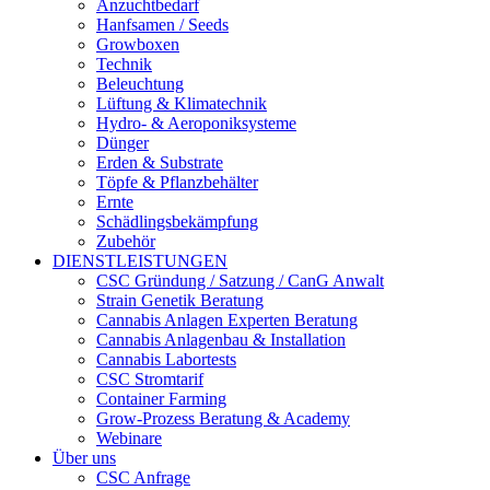
Anzuchtbedarf
Hanfsamen / Seeds
Growboxen
Technik
Beleuchtung
Lüftung & Klimatechnik
Hydro- & Aeroponiksysteme
Dünger
Erden & Substrate
Töpfe & Pflanzbehälter
Ernte
Schädlingsbekämpfung
Zubehör
DIENSTLEISTUNGEN
CSC Gründung / Satzung / CanG Anwalt
Strain Genetik Beratung
Cannabis Anlagen Experten Beratung
Cannabis Anlagenbau & Installation
Cannabis Labortests
CSC Stromtarif
Container Farming
Grow-Prozess Beratung & Academy
Webinare
Über uns
CSC Anfrage