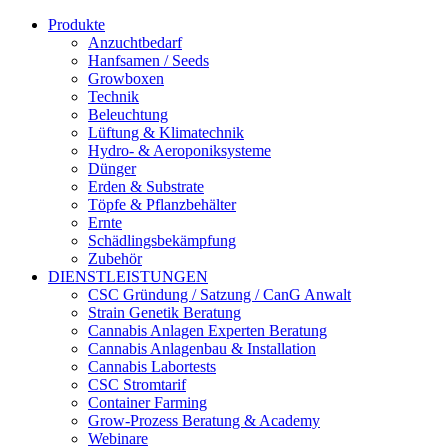
Produkte
Anzuchtbedarf
Hanfsamen / Seeds
Growboxen
Technik
Beleuchtung
Lüftung & Klimatechnik
Hydro- & Aeroponiksysteme
Dünger
Erden & Substrate
Töpfe & Pflanzbehälter
Ernte
Schädlingsbekämpfung
Zubehör
DIENSTLEISTUNGEN
CSC Gründung / Satzung / CanG Anwalt
Strain Genetik Beratung
Cannabis Anlagen Experten Beratung
Cannabis Anlagenbau & Installation
Cannabis Labortests
CSC Stromtarif
Container Farming
Grow-Prozess Beratung & Academy
Webinare