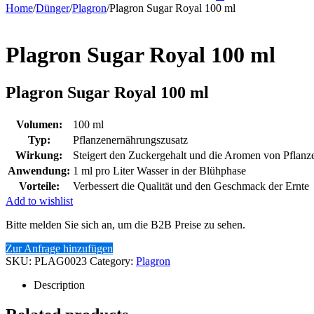
Home
/
Dünger
/
Plagron
/
Plagron Sugar Royal 100 ml
Plagron Sugar Royal 100 ml
Plagron Sugar Royal 100 ml
Volumen:
100 ml
Typ:
Pflanzenernährungszusatz
Wirkung:
Steigert den Zuckergehalt und die Aromen von Pflanz
Anwendung:
1 ml pro Liter Wasser in der Blühphase
Vorteile:
Verbessert die Qualität und den Geschmack der Ernte
Add to wishlist
Bitte melden Sie sich an, um die B2B Preise zu sehen.
Zur Anfrage hinzufügen
SKU:
PLAG0023
Category:
Plagron
Description