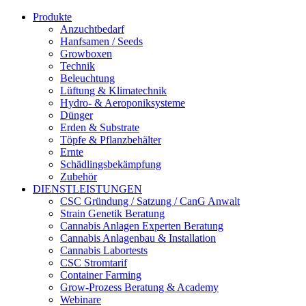
Produkte
Anzuchtbedarf
Hanfsamen / Seeds
Growboxen
Technik
Beleuchtung
Lüftung & Klimatechnik
Hydro- & Aeroponiksysteme
Dünger
Erden & Substrate
Töpfe & Pflanzbehälter
Ernte
Schädlingsbekämpfung
Zubehör
DIENSTLEISTUNGEN
CSC Gründung / Satzung / CanG Anwalt
Strain Genetik Beratung
Cannabis Anlagen Experten Beratung
Cannabis Anlagenbau & Installation
Cannabis Labortests
CSC Stromtarif
Container Farming
Grow-Prozess Beratung & Academy
Webinare