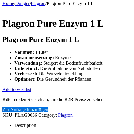
Home
/
Dünger
/
Plagron
/
Plagron Pure Enzym 1 L
Plagron Pure Enzym 1 L
Plagron Pure Enzym 1 L
Volumen:
1 Liter
Zusammensetzung:
Enzyme
Verwendung:
Steigert die Bodenfruchtbarkeit
Unterstützt:
Die Aufnahme von Nährstoffen
Verbessert:
Die Wurzelentwicklung
Optimiert:
Die Gesundheit der Pflanzen
Add to wishlist
Bitte melden Sie sich an, um die B2B Preise zu sehen.
Zur Anfrage hinzufügen
SKU:
PLAG0036
Category:
Plagron
Description