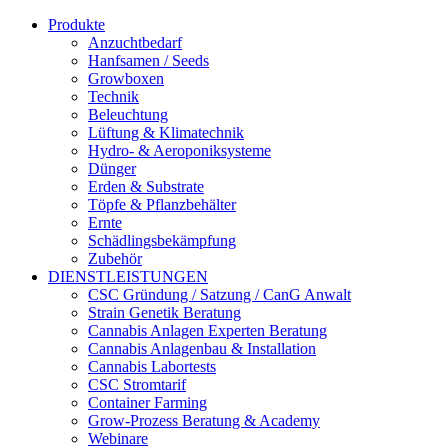
Produkte
Anzuchtbedarf
Hanfsamen / Seeds
Growboxen
Technik
Beleuchtung
Lüftung & Klimatechnik
Hydro- & Aeroponiksysteme
Dünger
Erden & Substrate
Töpfe & Pflanzbehälter
Ernte
Schädlingsbekämpfung
Zubehör
DIENSTLEISTUNGEN
CSC Gründung / Satzung / CanG Anwalt
Strain Genetik Beratung
Cannabis Anlagen Experten Beratung
Cannabis Anlagenbau & Installation
Cannabis Labortests
CSC Stromtarif
Container Farming
Grow-Prozess Beratung & Academy
Webinare