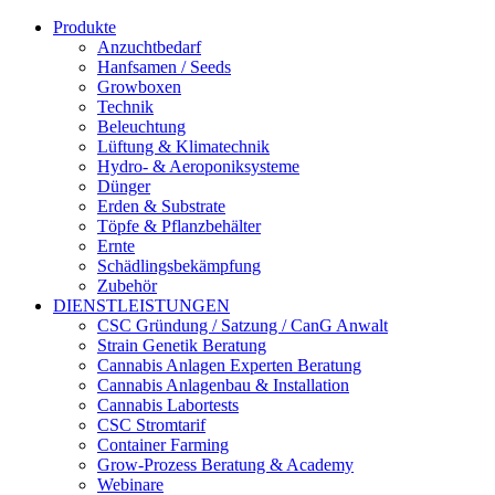
Produkte
Anzuchtbedarf
Hanfsamen / Seeds
Growboxen
Technik
Beleuchtung
Lüftung & Klimatechnik
Hydro- & Aeroponiksysteme
Dünger
Erden & Substrate
Töpfe & Pflanzbehälter
Ernte
Schädlingsbekämpfung
Zubehör
DIENSTLEISTUNGEN
CSC Gründung / Satzung / CanG Anwalt
Strain Genetik Beratung
Cannabis Anlagen Experten Beratung
Cannabis Anlagenbau & Installation
Cannabis Labortests
CSC Stromtarif
Container Farming
Grow-Prozess Beratung & Academy
Webinare