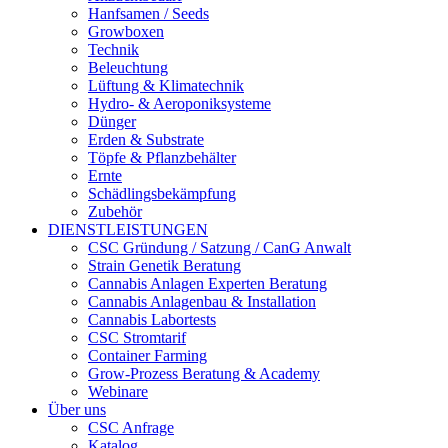
Hanfsamen / Seeds
Growboxen
Technik
Beleuchtung
Lüftung & Klimatechnik
Hydro- & Aeroponiksysteme
Dünger
Erden & Substrate
Töpfe & Pflanzbehälter
Ernte
Schädlingsbekämpfung
Zubehör
DIENSTLEISTUNGEN
CSC Gründung / Satzung / CanG Anwalt
Strain Genetik Beratung
Cannabis Anlagen Experten Beratung
Cannabis Anlagenbau & Installation
Cannabis Labortests
CSC Stromtarif
Container Farming
Grow-Prozess Beratung & Academy
Webinare
Über uns
CSC Anfrage
Katalog