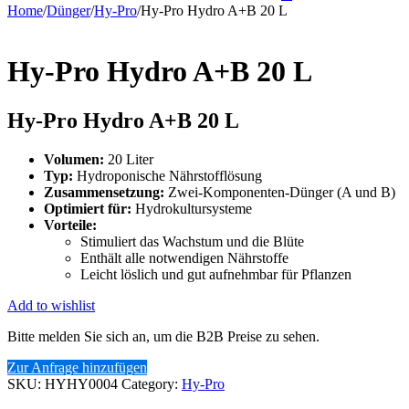
Home
/
Dünger
/
Hy-Pro
/
Hy-Pro Hydro A+B 20 L
Hy-Pro Hydro A+B 20 L
Hy-Pro Hydro A+B 20 L
Volumen:
20 Liter
Typ:
Hydroponische Nährstofflösung
Zusammensetzung:
Zwei-Komponenten-Dünger (A und B)
Optimiert für:
Hydrokultursysteme
Vorteile:
Stimuliert das Wachstum und die Blüte
Enthält alle notwendigen Nährstoffe
Leicht löslich und gut aufnehmbar für Pflanzen
Add to wishlist
Bitte melden Sie sich an, um die B2B Preise zu sehen.
Zur Anfrage hinzufügen
SKU:
HYHY0004
Category:
Hy-Pro