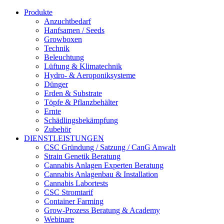
Produkte
Anzuchtbedarf
Hanfsamen / Seeds
Growboxen
Technik
Beleuchtung
Lüftung & Klimatechnik
Hydro- & Aeroponiksysteme
Dünger
Erden & Substrate
Töpfe & Pflanzbehälter
Ernte
Schädlingsbekämpfung
Zubehör
DIENSTLEISTUNGEN
CSC Gründung / Satzung / CanG Anwalt
Strain Genetik Beratung
Cannabis Anlagen Experten Beratung
Cannabis Anlagenbau & Installation
Cannabis Labortests
CSC Stromtarif
Container Farming
Grow-Prozess Beratung & Academy
Webinare