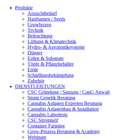
Produkte
Anzuchtbedarf
Hanfsamen / Seeds
Growboxen
Technik
Beleuchtung
Lüftung & Klimatechnik
Hydro- & Aeroponiksysteme
Dünger
Erden & Substrate
Töpfe & Pflanzbehälter
Ernte
Schädlingsbekämpfung
Zubehör
DIENSTLEISTUNGEN
CSC Gründung / Satzung / CanG Anwalt
Strain Genetik Beratung
Cannabis Anlagen Experten Beratung
Cannabis Anlagenbau & Installation
Cannabis Labortests
CSC Stromtarif
Container Farming
Grow-Prozess Beratung & Academy
Webinare