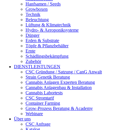
Hanfsamen / Seeds
Growboxen
Technik
Beleuchtung
Lüftung & Klimatechnik
Hydro- & Aeroponiksysteme
Dünger
Erden & Substrate
Töpfe & Pflanzbehälter
Ernte
Schädlingsbekämpfung
Zubehör
DIENSTLEISTUNGEN
CSC Gründung / Satzung / CanG Anwalt
Strain Genetik Beratung
Cannabis Anlagen Experten Beratung
Cannabis Anlagenbau & Installation
Cannabis Labortests
CSC Stromtarif
Container Farming
Grow-Prozess Beratung & Academy
Webinare
Über uns
CSC Anfrage
Katalog