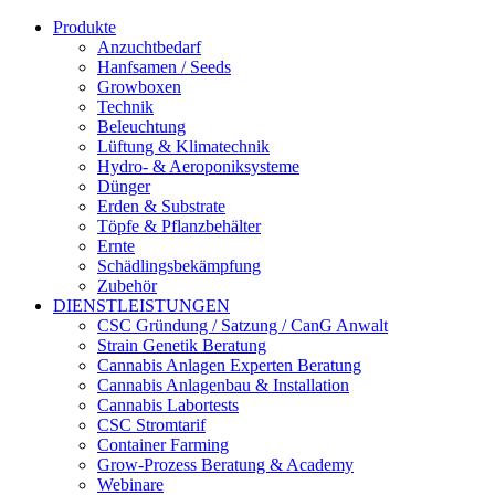
Produkte
Anzuchtbedarf
Hanfsamen / Seeds
Growboxen
Technik
Beleuchtung
Lüftung & Klimatechnik
Hydro- & Aeroponiksysteme
Dünger
Erden & Substrate
Töpfe & Pflanzbehälter
Ernte
Schädlingsbekämpfung
Zubehör
DIENSTLEISTUNGEN
CSC Gründung / Satzung / CanG Anwalt
Strain Genetik Beratung
Cannabis Anlagen Experten Beratung
Cannabis Anlagenbau & Installation
Cannabis Labortests
CSC Stromtarif
Container Farming
Grow-Prozess Beratung & Academy
Webinare