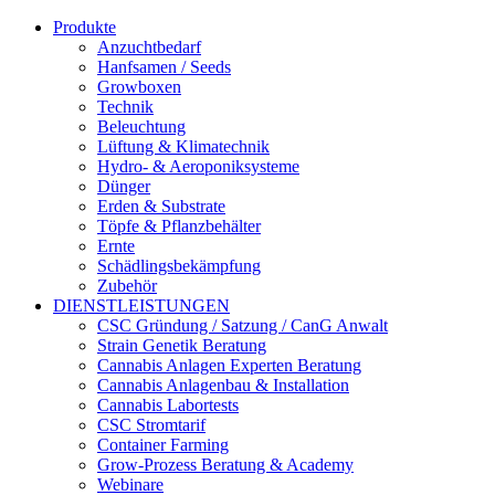
Produkte
Anzuchtbedarf
Hanfsamen / Seeds
Growboxen
Technik
Beleuchtung
Lüftung & Klimatechnik
Hydro- & Aeroponiksysteme
Dünger
Erden & Substrate
Töpfe & Pflanzbehälter
Ernte
Schädlingsbekämpfung
Zubehör
DIENSTLEISTUNGEN
CSC Gründung / Satzung / CanG Anwalt
Strain Genetik Beratung
Cannabis Anlagen Experten Beratung
Cannabis Anlagenbau & Installation
Cannabis Labortests
CSC Stromtarif
Container Farming
Grow-Prozess Beratung & Academy
Webinare