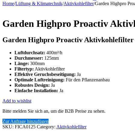
Home
/
Lüftung & Klimatechnik
/
Aktivkohlefilter
/
Garden Highpro Pro
Garden Highpro Proactiv Akti
Garden Highpro Proactiv Aktivkohlefilt
Luftdurchsatz:
400m³/h
Durchmesser:
125mm
Länge:
300mm
Filtertyp:
Aktivkohlefilter
Effektive Geruchsbeseitigung:
Ja
Optimale Luftreinigung:
Für den Pflanzenanbau
Robustes Design:
Ja
Einfache Installation:
Ja
Add to wishlist
Bitte melden Sie sich an, um die B2B Preise zu sehen.
Zur Anfrage hinzufügen
SKU:
FICA0125
Category:
Aktivkohlefilter