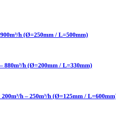
h – 900m³/h (Ø=250mm / L=500mm)
/h – 880m³/h (Ø=200mm / L=330mm)
ter 200m³/h – 250m³/h (Ø=125mm / L=600mm