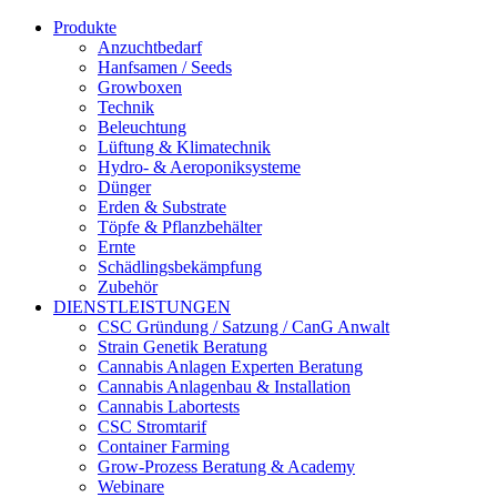
Produkte
Anzuchtbedarf
Hanfsamen / Seeds
Growboxen
Technik
Beleuchtung
Lüftung & Klimatechnik
Hydro- & Aeroponiksysteme
Dünger
Erden & Substrate
Töpfe & Pflanzbehälter
Ernte
Schädlingsbekämpfung
Zubehör
DIENSTLEISTUNGEN
CSC Gründung / Satzung / CanG Anwalt
Strain Genetik Beratung
Cannabis Anlagen Experten Beratung
Cannabis Anlagenbau & Installation
Cannabis Labortests
CSC Stromtarif
Container Farming
Grow-Prozess Beratung & Academy
Webinare