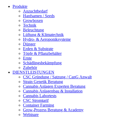
Produkte
Anzuchtbedarf
Hanfsamen / Seeds
Growboxen
Technik
Beleuchtung
Lüftung & Klimatechnik
Hydro- & Aeroponiksysteme
Dünger
Erden & Substrate
Töpfe & Pflanzbehälter
Ernte
Schädlingsbekämpfung
Zubehör
DIENSTLEISTUNGEN
CSC Gründung / Satzung / CanG Anwalt
Strain Genetik Beratung
Cannabis Anlagen Experten Beratung
Cannabis Anlagenbau & Installation
Cannabis Labortests
CSC Stromtarif
Container Farming
Grow-Prozess Beratung & Academy
Webinare