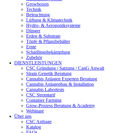
Growboxen
Technik
Beleuchtung
Lüftung & Klimatechnik
Hydro- & Aeroponiksysteme
Dünger
Erden & Substrate
Töpfe & Pflanzbehälter
Ernte
Schädlingsbekämpfung
Zubehör
DIENSTLEISTUNGEN
CSC Gründung / Satzung / CanG Anwalt
Strain Genetik Beratung
Cannabis Anlagen Experten Beratung
Cannabis Anlagenbau & Installation
Cannabis Labortests
CSC Stromtarif
Container Farming
Grow-Prozess Beratung & Academy
Webinare
Über uns
CSC Anfrage
Katalog
FAQs