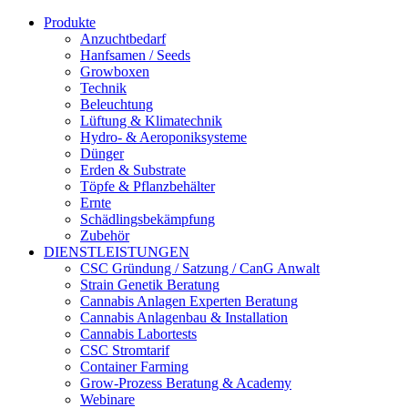
Produkte
Anzuchtbedarf
Hanfsamen / Seeds
Growboxen
Technik
Beleuchtung
Lüftung & Klimatechnik
Hydro- & Aeroponiksysteme
Dünger
Erden & Substrate
Töpfe & Pflanzbehälter
Ernte
Schädlingsbekämpfung
Zubehör
DIENSTLEISTUNGEN
CSC Gründung / Satzung / CanG Anwalt
Strain Genetik Beratung
Cannabis Anlagen Experten Beratung
Cannabis Anlagenbau & Installation
Cannabis Labortests
CSC Stromtarif
Container Farming
Grow-Prozess Beratung & Academy
Webinare