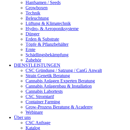
Hanfsamen / Seeds
Growboxen
Technik
Beleuchtung
Lüftung & Klimatechnik
Hydro- & Aeroponiksysteme
Dünger
Erden & Substrate
Töpfe & Pflanzbehälter
Ernte
Schädlingsbekämpfung
Zubehör
DIENSTLEISTUNGEN
CSC Gründung / Satzung / CanG Anwalt
Strain Genetik Beratung
Cannabis Anlagen Experten Beratung
Cannabis Anlagenbau & Installation
Cannabis Labortests
CSC Stromtarif
Container Farming
Grow-Prozess Beratung & Academy
Webinare
Über uns
CSC Anfrage
Katalog