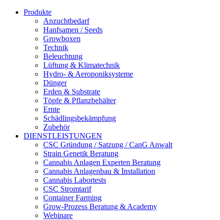
Produkte
Anzuchtbedarf
Hanfsamen / Seeds
Growboxen
Technik
Beleuchtung
Lüftung & Klimatechnik
Hydro- & Aeroponiksysteme
Dünger
Erden & Substrate
Töpfe & Pflanzbehälter
Ernte
Schädlingsbekämpfung
Zubehör
DIENSTLEISTUNGEN
CSC Gründung / Satzung / CanG Anwalt
Strain Genetik Beratung
Cannabis Anlagen Experten Beratung
Cannabis Anlagenbau & Installation
Cannabis Labortests
CSC Stromtarif
Container Farming
Grow-Prozess Beratung & Academy
Webinare