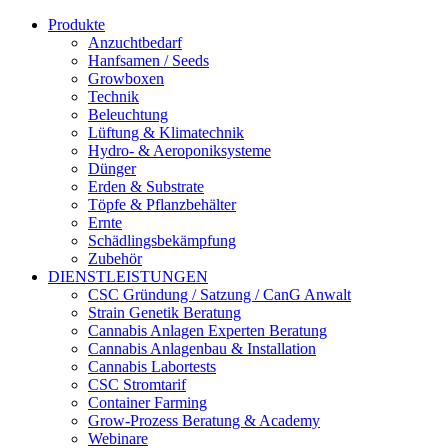
Produkte
Anzuchtbedarf
Hanfsamen / Seeds
Growboxen
Technik
Beleuchtung
Lüftung & Klimatechnik
Hydro- & Aeroponiksysteme
Dünger
Erden & Substrate
Töpfe & Pflanzbehälter
Ernte
Schädlingsbekämpfung
Zubehör
DIENSTLEISTUNGEN
CSC Gründung / Satzung / CanG Anwalt
Strain Genetik Beratung
Cannabis Anlagen Experten Beratung
Cannabis Anlagenbau & Installation
Cannabis Labortests
CSC Stromtarif
Container Farming
Grow-Prozess Beratung & Academy
Webinare