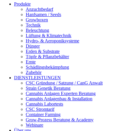
Produkte
Anzuchtbedarf
Hanfsamen / Seeds
Growboxen
Technik
Beleuchtung
Lüftung & Klimatechnik
Hydro- & Aeroponiksysteme
Dünger
Erden & Substrate
Töpfe & Pflanzbehälter
Ernte
Schädlingsbekämpfung
Zubehör
DIENSTLEISTUNGEN
CSC Gründung / Satzung / CanG Anwalt
Strain Genetik Beratung
Cannabis Anlagen Experten Beratung
Cannabis Anlagenbau & Installation
Cannabis Labortests
CSC Stromtarif
Container Farming
Grow-Prozess Beratung & Academy
Webinare
Über uns