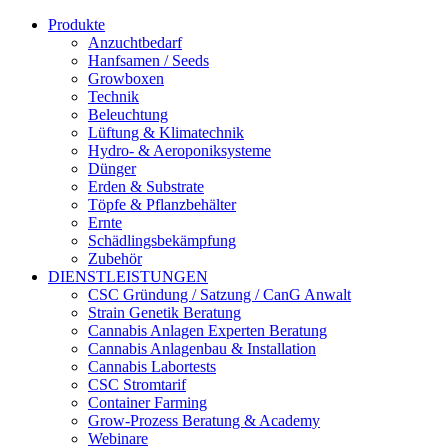
Produkte
Anzuchtbedarf
Hanfsamen / Seeds
Growboxen
Technik
Beleuchtung
Lüftung & Klimatechnik
Hydro- & Aeroponiksysteme
Dünger
Erden & Substrate
Töpfe & Pflanzbehälter
Ernte
Schädlingsbekämpfung
Zubehör
DIENSTLEISTUNGEN
CSC Gründung / Satzung / CanG Anwalt
Strain Genetik Beratung
Cannabis Anlagen Experten Beratung
Cannabis Anlagenbau & Installation
Cannabis Labortests
CSC Stromtarif
Container Farming
Grow-Prozess Beratung & Academy
Webinare