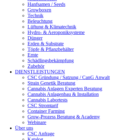
Hanfsamen / Seeds
Growboxen
Technik
Beleuchtung
Lüftung & Klimatechnik
Hydro- & Aeroponiksysteme
Dünger
Erden & Substrate
Töpfe & Pflanzbehälter
Ernte
Schädlingsbekämpfung
Zubehör
DIENSTLEISTUNGEN
CSC Gründung / Satzung / CanG Anwalt
Strain Genetik Beratung
Cannabis Anlagen Experten Beratung
Cannabis Anlagenbau & Installation
Cannabis Labortests
CSC Stromtarif
Container Farming
Grow-Prozess Beratung & Academy
Webinare
Über uns
CSC Anfrage
Katalog