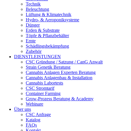
Technik
Beleuchtung
Lüftung & Klimatechnik
Hydro- & Aeroponiksysteme
Dünger
Erden & Substrate
Töpfe & Pflanzbehälter
Ernte
Schädlingsbekämpfung
Zubehör
DIENSTLEISTUNGEN
CSC Gründung / Satzung / CanG Anwalt
Strain Genetik Beratung
Cannabis Anlagen Experten Beratung
Cannabis Anlagenbau & Installation
Cannabis Labortests
CSC Stromtarif
Container Farming
Grow-Prozess Beratung & Academy
Webinare
Über uns
CSC Anfrage
Katalog
FAQs
Kontakt