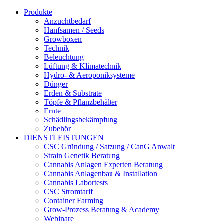
Produkte
Anzuchtbedarf
Hanfsamen / Seeds
Growboxen
Technik
Beleuchtung
Lüftung & Klimatechnik
Hydro- & Aeroponiksysteme
Dünger
Erden & Substrate
Töpfe & Pflanzbehälter
Ernte
Schädlingsbekämpfung
Zubehör
DIENSTLEISTUNGEN
CSC Gründung / Satzung / CanG Anwalt
Strain Genetik Beratung
Cannabis Anlagen Experten Beratung
Cannabis Anlagenbau & Installation
Cannabis Labortests
CSC Stromtarif
Container Farming
Grow-Prozess Beratung & Academy
Webinare