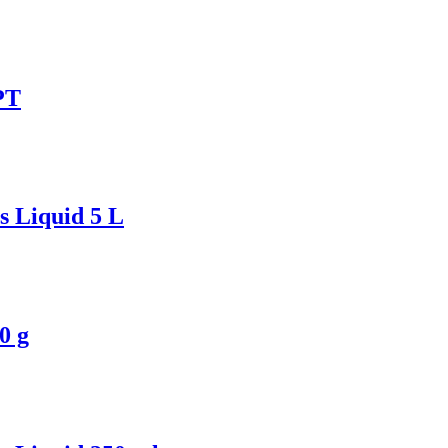
PT
s Liquid 5 L
0 g