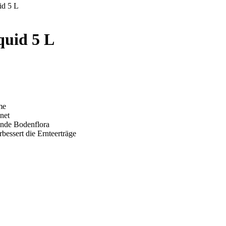
id 5 L
quid 5 L
me
net
unde Bodenflora
bessert die Ernteerträge