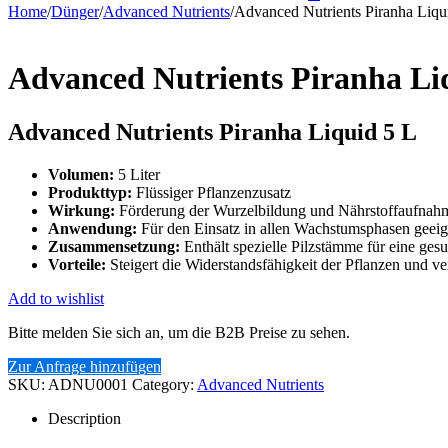
Home
/
Dünger
/
Advanced Nutrients
/
Advanced Nutrients Piranha Liqu
Advanced Nutrients Piranha Li
Advanced Nutrients Piranha Liquid 5 L
Volumen:
5 Liter
Produkttyp:
Flüssiger Pflanzenzusatz
Wirkung:
Förderung der Wurzelbildung und Nährstoffaufnah
Anwendung:
Für den Einsatz in allen Wachstumsphasen geeig
Zusammensetzung:
Enthält spezielle Pilzstämme für eine ges
Vorteile:
Steigert die Widerstandsfähigkeit der Pflanzen und ver
Add to wishlist
Bitte melden Sie sich an, um die B2B Preise zu sehen.
Zur Anfrage hinzufügen
SKU:
ADNU0001
Category:
Advanced Nutrients
Description