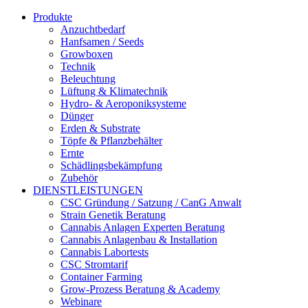
Produkte
Anzuchtbedarf
Hanfsamen / Seeds
Growboxen
Technik
Beleuchtung
Lüftung & Klimatechnik
Hydro- & Aeroponiksysteme
Dünger
Erden & Substrate
Töpfe & Pflanzbehälter
Ernte
Schädlingsbekämpfung
Zubehör
DIENSTLEISTUNGEN
CSC Gründung / Satzung / CanG Anwalt
Strain Genetik Beratung
Cannabis Anlagen Experten Beratung
Cannabis Anlagenbau & Installation
Cannabis Labortests
CSC Stromtarif
Container Farming
Grow-Prozess Beratung & Academy
Webinare