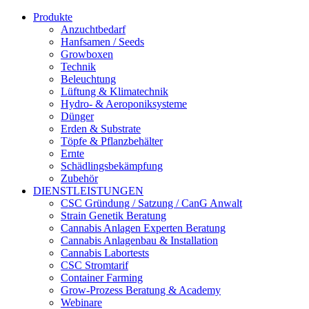
Produkte
Anzuchtbedarf
Hanfsamen / Seeds
Growboxen
Technik
Beleuchtung
Lüftung & Klimatechnik
Hydro- & Aeroponiksysteme
Dünger
Erden & Substrate
Töpfe & Pflanzbehälter
Ernte
Schädlingsbekämpfung
Zubehör
DIENSTLEISTUNGEN
CSC Gründung / Satzung / CanG Anwalt
Strain Genetik Beratung
Cannabis Anlagen Experten Beratung
Cannabis Anlagenbau & Installation
Cannabis Labortests
CSC Stromtarif
Container Farming
Grow-Prozess Beratung & Academy
Webinare