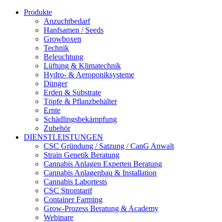
Produkte
Anzuchtbedarf
Hanfsamen / Seeds
Growboxen
Technik
Beleuchtung
Lüftung & Klimatechnik
Hydro- & Aeroponiksysteme
Dünger
Erden & Substrate
Töpfe & Pflanzbehälter
Ernte
Schädlingsbekämpfung
Zubehör
DIENSTLEISTUNGEN
CSC Gründung / Satzung / CanG Anwalt
Strain Genetik Beratung
Cannabis Anlagen Experten Beratung
Cannabis Anlagenbau & Installation
Cannabis Labortests
CSC Stromtarif
Container Farming
Grow-Prozess Beratung & Academy
Webinare