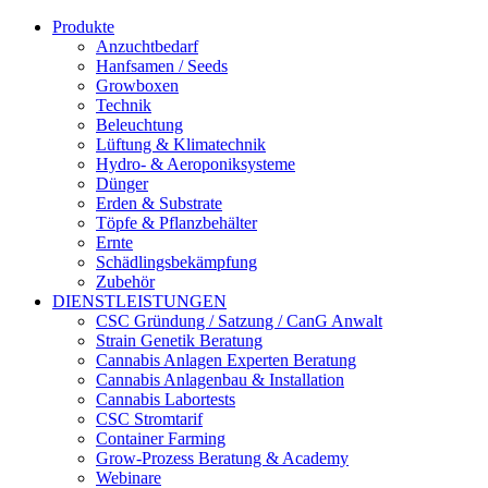
Produkte
Anzuchtbedarf
Hanfsamen / Seeds
Growboxen
Technik
Beleuchtung
Lüftung & Klimatechnik
Hydro- & Aeroponiksysteme
Dünger
Erden & Substrate
Töpfe & Pflanzbehälter
Ernte
Schädlingsbekämpfung
Zubehör
DIENSTLEISTUNGEN
CSC Gründung / Satzung / CanG Anwalt
Strain Genetik Beratung
Cannabis Anlagen Experten Beratung
Cannabis Anlagenbau & Installation
Cannabis Labortests
CSC Stromtarif
Container Farming
Grow-Prozess Beratung & Academy
Webinare