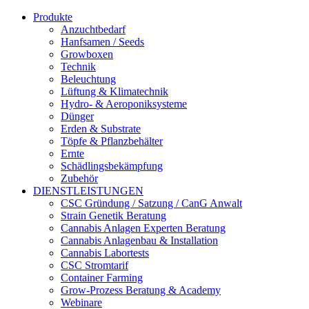
Produkte
Anzuchtbedarf
Hanfsamen / Seeds
Growboxen
Technik
Beleuchtung
Lüftung & Klimatechnik
Hydro- & Aeroponiksysteme
Dünger
Erden & Substrate
Töpfe & Pflanzbehälter
Ernte
Schädlingsbekämpfung
Zubehör
DIENSTLEISTUNGEN
CSC Gründung / Satzung / CanG Anwalt
Strain Genetik Beratung
Cannabis Anlagen Experten Beratung
Cannabis Anlagenbau & Installation
Cannabis Labortests
CSC Stromtarif
Container Farming
Grow-Prozess Beratung & Academy
Webinare