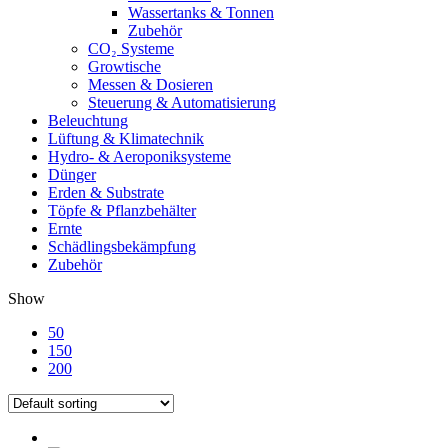
Wassertanks & Tonnen
Zubehör
CO₂ Systeme
Growtische
Messen & Dosieren
Steuerung & Automatisierung
Beleuchtung
Lüftung & Klimatechnik
Hydro- & Aeroponiksysteme
Dünger
Erden & Substrate
Töpfe & Pflanzbehälter
Ernte
Schädlingsbekämpfung
Zubehör
Show
50
150
200