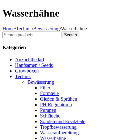
Wasserhähne
Home
/
Technik
/
Bewässerung
/
Wasserhähne
Search
Search
for:
Kategorien
Anzuchtbedarf
Hanfsamen / Seeds
Growboxen
Technik
Bewässerung
Filter
Formteile
Gießen & Sprühen
PH Regulatoren
Pumpen
Schläuche
Sonden und Ersatzteile
Tropfbewässerung
Wasseraufbereitung
Wasserhähne