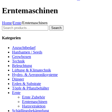
Erntemaschinen
Home
/
Ernte
/
Erntemaschinen
Search
Search
for:
Kategorien
Anzuchtbedarf
Hanfsamen / Seeds
Growboxen
Technik
Beleuchtung
Lüftung & Klimatechnik
Hydro- & Aeroponiksysteme
Dünger
Erden & Substrate
Töpfe & Pflanzbehälter
Ernte
Ernte Zubehör
Erntemaschinen
Harzextraktion
Schädlingsbekämpfung