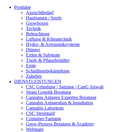
Produkte
Anzuchtbedarf
Hanfsamen / Seeds
Growboxen
Technik
Beleuchtung
Lüftung & Klimatechnik
Hydro- & Aeroponiksysteme
Dünger
Erden & Substrate
Töpfe & Pflanzbehälter
Ernte
Schädlingsbekämpfung
Zubehör
DIENSTLEISTUNGEN
CSC Gründung / Satzung / CanG Anwalt
Strain Genetik Beratung
Cannabis Anlagen Experten Beratung
Cannabis Anlagenbau & Installation
Cannabis Labortests
CSC Stromtarif
Container Farming
Grow-Prozess Beratung & Academy
Webinare