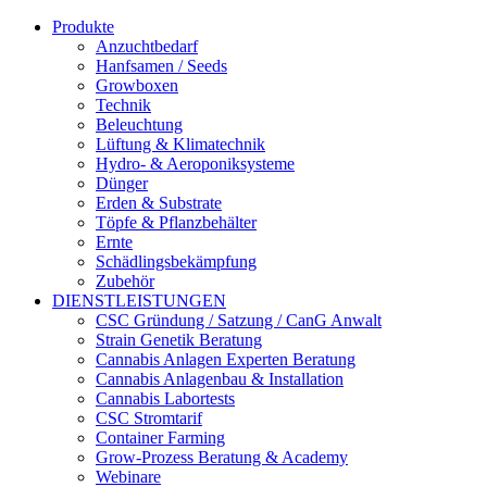
Produkte
Anzuchtbedarf
Hanfsamen / Seeds
Growboxen
Technik
Beleuchtung
Lüftung & Klimatechnik
Hydro- & Aeroponiksysteme
Dünger
Erden & Substrate
Töpfe & Pflanzbehälter
Ernte
Schädlingsbekämpfung
Zubehör
DIENSTLEISTUNGEN
CSC Gründung / Satzung / CanG Anwalt
Strain Genetik Beratung
Cannabis Anlagen Experten Beratung
Cannabis Anlagenbau & Installation
Cannabis Labortests
CSC Stromtarif
Container Farming
Grow-Prozess Beratung & Academy
Webinare