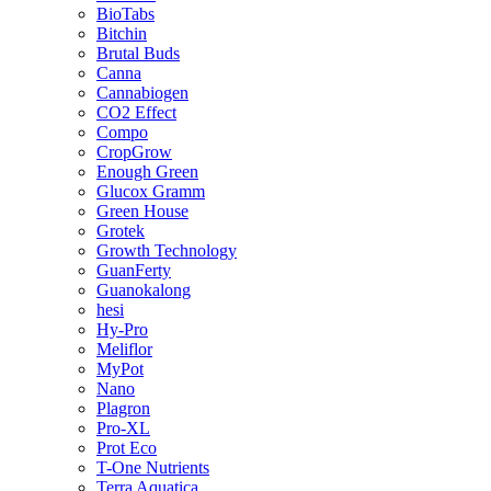
BioTabs
Bitchin
Brutal Buds
Canna
Cannabiogen
CO2 Effect
Compo
CropGrow
Enough Green
Glucox Gramm
Green House
Grotek
Growth Technology
GuanFerty
Guanokalong
hesi
Hy-Pro
Meliflor
MyPot
Nano
Plagron
Pro-XL
Prot Eco
T-One Nutrients
Terra Aquatica