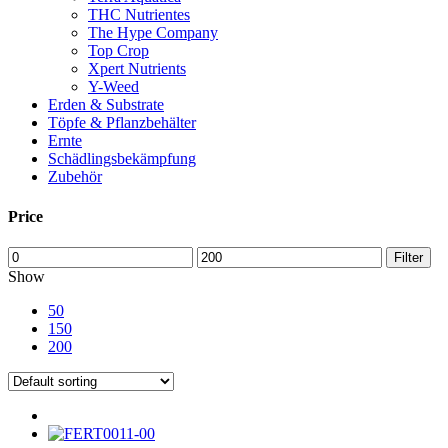
THC Nutrientes
The Hype Company
Top Crop
Xpert Nutrients
Y-Weed
Erden & Substrate
Töpfe & Pflanzbehälter
Ernte
Schädlingsbekämpfung
Zubehör
Price
Min
Max
Filter
price
price
Show
50
150
200