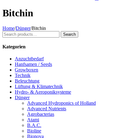
Bitchin
Home
/
Dünger
/
Bitchin
Search
Search
for:
Kategorien
Anzuchtbedarf
Hanfsamen / Seeds
Growboxen
Technik
Beleuchtung
Lüftung & Klimatechnik
Hydro- & Aeroponiksysteme
Dünger
Advanced Hydroponics of Holland
Advanced Nutrients
Agrobacterias
Atami
B.A.C.
Bioline
Bionova